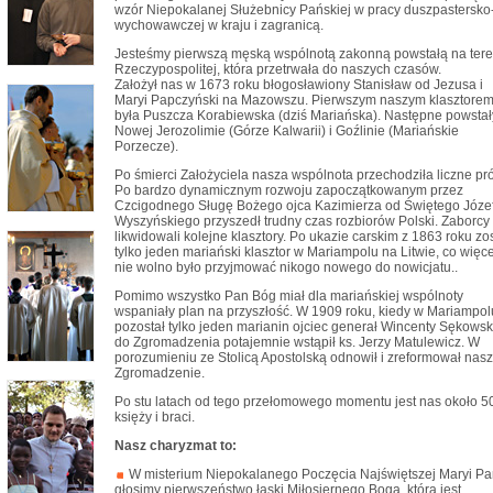
wzór Niepokalanej Służebnicy Pańskiej w pracy duszpastersko
wychowawczej w kraju i zagranicą.
Jesteśmy pierwszą męską wspólnotą zakonną powstałą na tere
Rzeczypospolitej, która przetrwała do naszych czasów.
Założył nas w 1673 roku błogosławiony Stanisław od Jezusa i
Maryi Papczyński na Mazowszu. Pierwszym naszym klasztore
była Puszcza Korabiewska (dziś Mariańska). Następne powstał
Nowej Jerozolimie (Górze Kalwarii) i Goźlinie (Mariańskie
Porzecze).
Po śmierci Założyciela nasza wspólnota przechodziła liczne pr
Po bardzo dynamicznym rozwoju zapoczątkowanym przez
Czcigodnego Sługę Bożego ojca Kazimierza od Świętego Józe
Wyszyńskiego przyszedł trudny czas rozbiorów Polski. Zaborcy
likwidowali kolejne klasztory. Po ukazie carskim z 1863 roku zos
tylko jeden mariański klasztor w Mariampolu na Litwie, co więce
nie wolno było przyjmować nikogo nowego do nowicjatu..
Pomimo wszystko Pan Bóg miał dla mariańskiej wspólnoty
wspaniały plan na przyszłość. W 1909 roku, kiedy w Mariampol
pozostał tylko jeden marianin ojciec generał Wincenty Sękowsk
do Zgromadzenia potajemnie wstąpił ks. Jerzy Matulewicz. W
porozumieniu ze Stolicą Apostolską odnowił i zreformował nas
Zgromadzenie.
Po stu latach od tego przełomowego momentu jest nas około 5
księży i braci.
Nasz charyzmat to:
W misterium Niepokalanego Poczęcia Najświętszej Maryi P
głosimy pierwszeństwo łaski Miłosiernego Boga, która jest