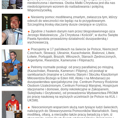
nieskończona i darmowa. Osoba Matki Chrystusa jest dla nas
niedoścignionym wzorem do naśladowania i potężną
Wspomożycielką.
Niesiemy pomoc modlitewną zmarłym, zwłaszcza tym, którzy
odeszli do wieczności nie będąc na to przygotowanym.
Szczególną troską otaczamy dusze cierpiące w czyśćcu.
Zgodnie z hasłem danym nam przez błogosławionego ojca
Jerzego Matulewicza: „Za Chrystusa i Kościół”, w duchu Święt
Pawła Apostoła prowadzimy działalność duszpasterską i
wychowawczą.
Pracujemy w 17 państwach na świecie (w Polsce, Niemczech
Czechach, Słowacji, Ukrainie, Kazachstanie, Białorusi, Litwie,
Łotwie, Portugalii, Brazylii, Włoszech, Stanach Zjednoczonych,
Argentynie, Rwandzie, Kamerunie i Filipinach).
Pełnimy rozmaite posługi: od pracy parafialnej po misyjną
(Kazachstan, Rwanda, Kamerun i Filipiny), od posługi w
sanktuariach (maryjne w Licheniu Starym i Stoczku Klasztornym
Miłosierdzia Bożego w Eden Hill, Atoku i na Mindanao) po
duszpasterstwa specjalistyczne (np. Centrum Pomocy Rodzinie
Osobom Uzależnionym, Centrum Formacji Maryjnej, Hospicjum
stacjonarne i domowe, domy rekolekcyjne w Zakopanem,
Sulejówku i Grzybowie), od prowadzenia Wydawnictwa PROM
po pracę naukową na wyższych uczelniach (w Polsce na KUL i
UKSW).
Nieocenionym wsparciem służą nam tysiące ludzi świeckich
należących do Stowarzyszenia Pomocników Mariańskich. Swoj
modlitwą, ofiarą, a nierzadko także pracą świadczą o tym, iż