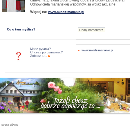
charyzmaty, jakimi Duch Święty obdarzył Ojców Założyciela i
Odnowiciela mariańskiej wspólnoty, są wciąż aktualne.
Więcej na:
www.mlodzimarianie.pl
Co o tym myślisz?
Masz pytania?
www.mlodzimarianie.pl
Chcesz porozmawiać?
Zobacz tu...
strona główna