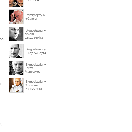
Pamiętajmy o
różańcu!
Błogosławiony
Antoni
Leszczewicz
ego
Błogosławiony
Jerzy Kaszyra
,
Błogosławiony
Jerzy
Matulewicz
Błogosławiony
,
Stanisław
Papczyński
 i
IC
,
ą