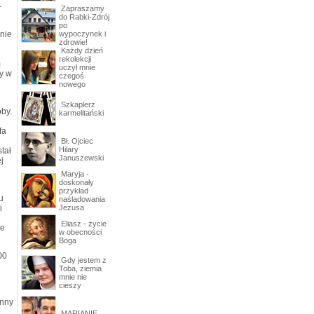
-
Zapraszamy
do Rabki-Zdrój
po
nie
wypoczynek i
zdrowie!
Każdy dzień
rekolekcji
m
uczył mnie
y w
czegoś
nowego
Szkaplerz
óby.
karmelitański
fa
Bł. Ojciec
Hilary
tał
Januszewski
j
Maryja -
doskonały
przykład
u
naśladowania
i
Jezusa
Eliasz - życie
ze
w obecności
Boga
00
Gdy jestem z
Toba, ziemia
mnie nie
cieszy
anny
MARIANIE