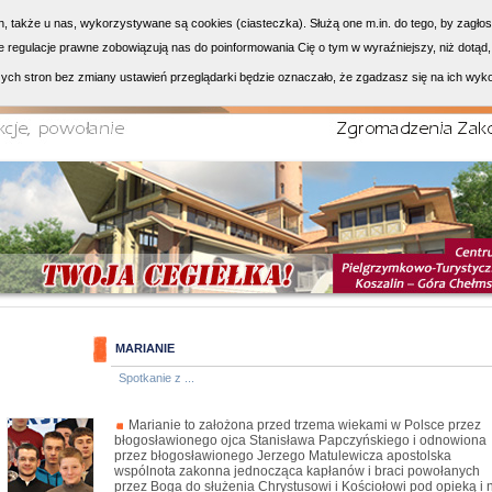
h, także u nas, wykorzystywane są cookies (ciasteczka). Służą one m.in. do tego, by zagło
 regulacje prawne zobowiązują nas do poinformowania Cię o tym w wyraźniejszy, niż dotąd,
ych stron bez zmiany ustawień przeglądarki będzie oznaczało, że zgadzasz się na ich wyk
MARIANIE
Spotkanie z ...
Marianie to założona przed trzema wiekami w Polsce przez
błogosławionego ojca Stanisława Papczyńskiego i odnowiona
przez błogosławionego Jerzego Matulewicza apostolska
wspólnota zakonna jednocząca kapłanów i braci powołanych
przez Boga do służenia Chrystusowi i Kościołowi pod opieką i 