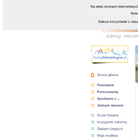
Na wielu stronach internetowyc
Nowe
Dalsze korzystanie z nasz
Strona główna
Powołanie
Porozmawiaj
Spotkanie z ...
Jednym słowem
Drzwi Otwarte
Krużganek zakonny
Śladami świętych
Moja modlitwa