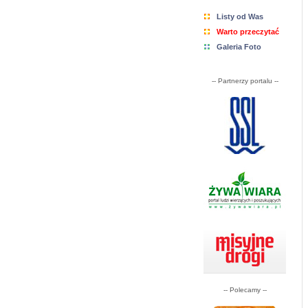
Listy od Was
Warto przeczytać
Galeria Foto
-- Partnerzy portalu --
-- Polecamy --