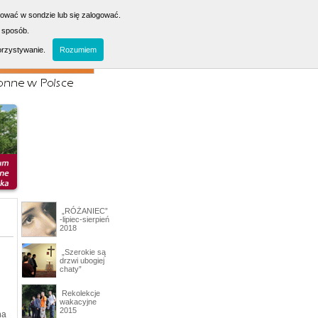
sować w sondzie lub się zalogować.
 sposób.
orzystywanie.
Rozumiem
„RÓŻANIEC”
-lipiec-sierpień
2018
„Szerokie są
drzwi ubogiej
chaty”
Rekolekcje
wakacyjne
2015
na