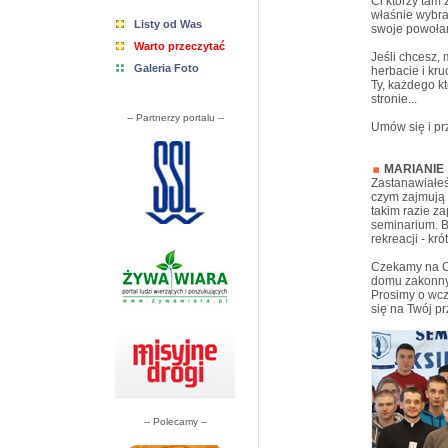
Ci którzy tam 
właśnie wybra
Listy od Was
swoje powoła
Warto przeczytać
Jeśli chcesz,
Galeria Foto
herbacie i kr
Ty, każdego kt
stronie...
-- Partnerzy portalu --
Umów się i prz
MARIANIE
Zastanawiałeś
czym zajmują 
takim razie z
seminarium. B
rekreacji - kr
Czekamy na C
domu zakonnym
Prosimy o wcz
się na Twój pr
-- Polecamy --