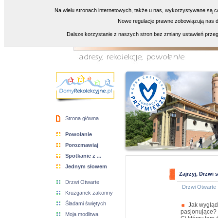
Na wielu stronach internetowych, także u nas, wykorzystywane są co
Nowe regulacje prawne zobowiązują nas do
Dalsze korzystanie z naszych stron bez zmiany ustawień przeg
Strona główna
Powołanie
Porozmawiaj
Spotkanie z ...
Jednym słowem
Zajrzyj, Drzwi 
Drzwi Otwarte
Drzwi Otwarte
Krużganek zakonny
Śladami świętych
Jak wygląda
pasjonujące? 
Moja modlitwa