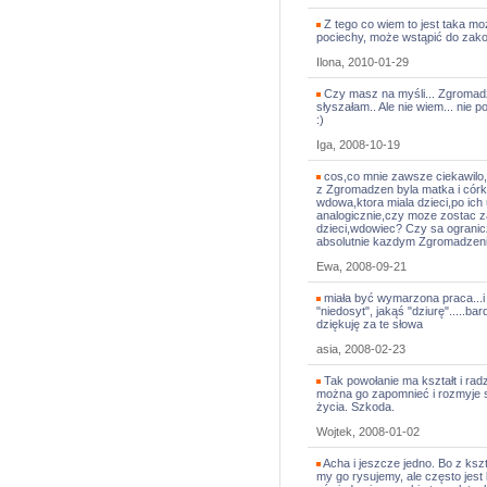
Z tego co wiem to jest taka mo
pociechy, może wstąpić do zako
Ilona, 2010-01-29
Czy masz na myśli... Zgromadze
słyszałam.. Ale nie wiem... nie 
:)
Iga, 2008-10-19
cos,co mnie zawsze ciekawilo,
z Zgromadzen byla matka i córk
wdowa,ktora miala dzieci,po ich
analogicznie,czy moze zostac 
dzieci,wdowiec? Czy sa ogranic
absolutnie kazdym Zgromadzen
Ewa, 2008-09-21
miała być wymarzona praca...i b
"niedosyt", jakąś "dziurę".....ba
dziękuję za te słowa
asia, 2008-02-23
Tak powołanie ma kształt i ra
można go zapomnieć i rozmyje si
życia. Szkoda.
Wojtek, 2008-01-02
Acha i jeszcze jedno. Bo z ksz
my go rysujemy, ale często jes