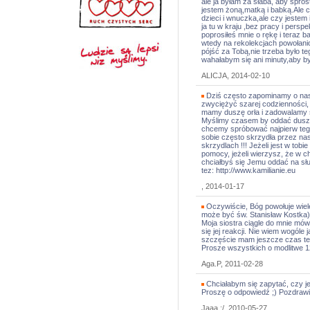
ale ja byłam za słaba, aby spr
jestem żoną,matką i babką.Ale 
dzieci i wnuczka,ale czy jestem
ja tu w kraju ,bez pracy i pers
poprosiłeś mnie o rękę i teraz ba
wtedy na rekolekcjach powołan
pójść za Tobą,nie trzeba było 
wahałabym się ani minuty,aby b
ALICJA, 2014-02-10
Dziś często zapominamy o nas
zwyciężyć szarej codzienności, 
mamy duszę orła i zadowalamy s
Myślimy czasem by oddać duszę
chcemy spróbować najpierw teg
sobie często skrzydła przez nas
skrzydlach !!! Jeżeli jest w tobi
pomocy, jeżeli wierzysz, że w c
chciałbyś się Jemu oddać na słu
tez: http://www.kamilianie.eu
, 2014-01-17
Oczywiście, Bóg powołuje wiel
może być św. Stanisław Kostka)
Moja siostra ciągle do mnie mów
się jej reakcji. Nie wiem wogól
szczęście mam jeszcze czas te c
Prosze wszystkich o modlitwe 
Aga.P, 2011-02-28
Chciałabym się zapytać, czy j
Proszę o odpowiedź ;) Pozdraw
Jaaa ;/, 2010-05-27