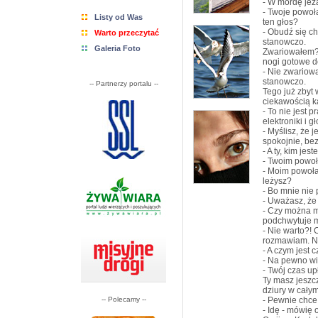
- W mordę jeża
- Twoje powoł
Listy od Was
ten głos?
- Obudź się ch
Warto przeczytać
stanowczo.
Galeria Foto
Zwariowałem? T
nogi gotowe d
- Nie zwariowa
stanowczo.
-- Partnerzy portalu --
Tego już zbyt 
ciekawością k
- To nie jest 
elektroniki i g
- Myślisz, że 
spokojnie, bez
- A ty, kim jest
- Twoim powo
- Moim powoła
leżysz?
- Bo mnie nie
- Uważasz, że
- Czy można mn
podchwytuje m
- Nie warto?! 
rozmawiam. N
- A czym jest c
- Na pewno wi
- Twój czas up
Ty masz jeszc
dziury w całym
-- Polecamy --
- Pewnie chce 
- Idę - mówię o