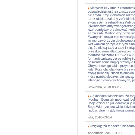
Nie wiem czy ktoś z referente
odpowiedzialność za zniszczone
nie spyta. Czy ktokolwiek rozma
teraz słabi, a zakony żeńskie ni
skończyły na rehabilitacji i/lub
i świadectwa antyewangeliczne
leży pomiędzy przyjmować tych 
są za słabi. Wybór leży gdzie in
Ewangelią, mając taki materiał 
im na rozwój życia duchowego z
wezwaniem do życia z tymi słab
się, że nie są tacy a tacy i z mą
przeskoczenia dla dzisiejszych m
mądrość widzenia RZECZYWISTOŚ
formacja zniszczyła psychikę i c
doświadczenia nagiej prawdy o N
Chrystusowego jakim przyszło im
ludzi Kościoła, dla których są w
swoją miłością. Niech tajemnica
która trzeba uleczyć, ale łącząc
intencjach osób duchownych, prz
Stokrotka, 2010-03-25
Od dziecka wiedziałam ,że moje
,kocham Boga tak mocno,aż boli 
.Moje dzieci są już dorosłe,a j
Bogu.Wiem,że jest wiele ludzi o
radość daje mi gdy mogę pomag
lidia, 2010-03-14
Dziękuję za ten tekst, niesamowi
Annemarie, 2010-01-31