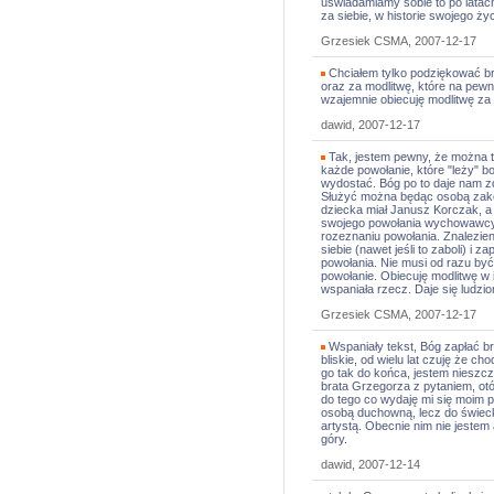
uświadamiamy sobie to po latach.
za siebie, w historie swojego życ
Grzesiek CSMA, 2007-12-17
Chciałem tylko podziękować b
oraz za modlitwę, które na pew
wzajemnie obiecuję modlitwę za 
dawid, 2007-12-17
Tak, jestem pewny, że można t
każde powołanie, które "leży" b
wydostać. Bóg po to daje nam zd
Służyć można będąc osobą zakon
dziecka miał Janusz Korczak, a 
swojego powołania wychowawcy.
rozeznaniu powołania. Znalezien
siebie (nawet jeśli to zaboli) i 
powołania. Nie musi od razu być 
powołanie. Obiecuję modlitwę w i
wspaniała rzecz. Daje się ludzio
Grzesiek CSMA, 2007-12-17
Wspaniały tekst, Bóg zapłać br
bliskie, od wielu lat czuję że ch
go tak do końca, jestem nieszcz
brata Grzegorza z pytaniem, ot
do tego co wydaję mi się moim p
osobą duchowną, lecz do świec
artystą. Obecnie nim nie jestem 
góry.
dawid, 2007-12-14