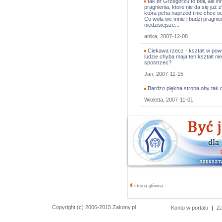
tak br Grzegorzu to boli, ale i
pragnienia, ktore nie da się już
która pcha naprzód i nie chce o
Co woła we mnie i budzi pragnie
niedzisiejsze...
anika, 2007-12-08
Ciekawa rzecz - kształt w powo
ludzie chyba maja ten kształt ni
spostrzec?
Jan, 2007-11-15
Bardzo piękna strona oby tak d
Wioletta, 2007-11-01
strona główna
Copyright (c) 2006-2015 Zakony.pl
Konto w portalu
|
Z