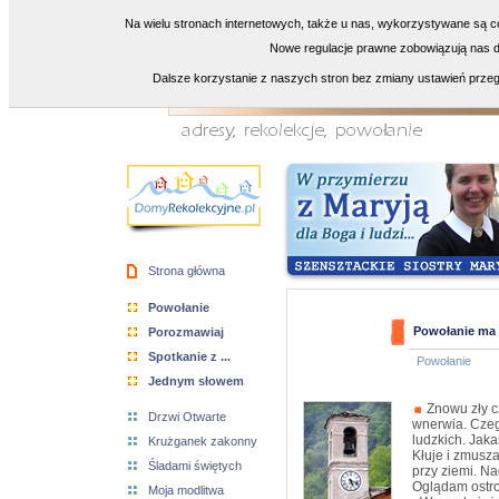
Na wielu stronach internetowych, także u nas, wykorzystywane są co
Nowe regulacje prawne zobowiązują nas do
Dalsze korzystanie z naszych stron bez zmiany ustawień przeg
Strona główna
Powołanie
Powołanie ma 
Porozmawiaj
Spotkanie z ...
Powołanie
Jednym słowem
Znowu zły cz
Drzwi Otwarte
wnerwia. Czeg
ludzkich. Jaka
Krużganek zakonny
Kłuje i zmusza
Śladami świętych
przy ziemi. Na
Oglądam ostro
Moja modlitwa