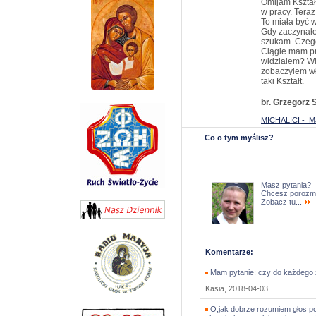
Omijam Kształt
w pracy. Teraz
To miała być 
Gdy zaczynałe
szukam. Czeg
Ciągle mam pr
widziałem? Wi
zobaczyłem wł
taki Kształt.
br. Grzegorz
MICHALICI - M
Co o tym myślisz?
Masz pytania?
Chcesz porozm
Zobacz tu...
Komentarze:
Mam pytanie: czy do każdego z
Kasia, 2018-04-03
O,jak dobrze rozumiem głos pow