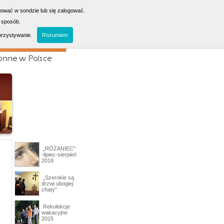
sować w sondzie lub się zalogować.
 sposób.
orzystywanie.
Rozumiem
„RÓŻANIEC”
-lipiec-sierpień
2018
„Szerokie są
drzwi ubogiej
chaty”
Rekolekcje
wakacyjne
2015