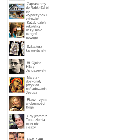
Zapraszamy
do Rabki-Zdrój
po
wypoczynek i
zdrowie!
Każdy dzień
rekolekcji
uczył mnie
czegoś
nowego
Szkaplerz
karmelitański
Bł. Ojciec
Hilary
Januszewski
Maryja -
doskonały
przykład
naśladowania
Jezusa
Eliasz - życie
w obecności
Boga
Gdy jestem z
Toba, ziemia
mnie nie
cieszy
MARIANIE