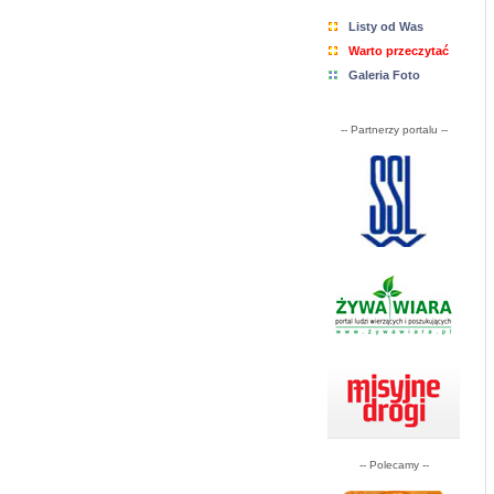
Listy od Was
Warto przeczytać
Galeria Foto
-- Partnerzy portalu --
-- Polecamy --