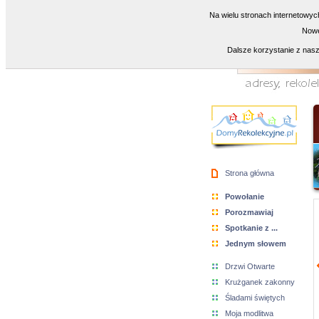
Na wielu stronach internetowyc
Nowe
Dalsze korzystanie z nasz
Strona główna
Powołanie
Porozmawiaj
Spotkanie z ...
Jednym słowem
Drzwi Otwarte
Krużganek zakonny
Śladami świętych
Moja modlitwa