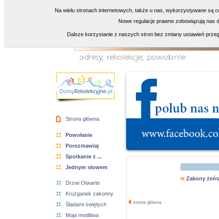
Na wielu stronach internetowych, także u nas, wykorzystywane są co
Nowe regulacje prawne zobowiązują nas do
Dalsze korzystanie z naszych stron bez zmiany ustawień przeg
Strona główna
Powołanie
Porozmawiaj
Spotkanie z ...
Jednym słowem
Zakony żeńs
Drzwi Otwarte
Krużganek zakonny
strona główna
Śladami świętych
Moja modlitwa