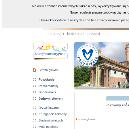
Na wielu stronach internetowych, także u nas, wykorzystywane są co
Nowe regulacje prawne zobowiązują nas do
Dalsze korzystanie z naszych stron bez zmiany ustawień przeg
Strona główna
Powołanie
Porozmawiaj
Spotkanie z ...
Jednym słowem
Zakony żeńs
Drzwi Otwarte
Krużganek zakonny
strona główna
Śladami świętych
Moja modlitwa