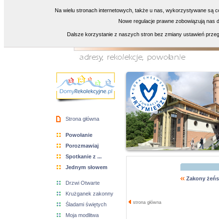
Na wielu stronach internetowych, także u nas, wykorzystywane są co
Nowe regulacje prawne zobowiązują nas do
Dalsze korzystanie z naszych stron bez zmiany ustawień przeg
Strona główna
Powołanie
Porozmawiaj
Spotkanie z ...
Jednym słowem
Zakony żeńs
Drzwi Otwarte
Krużganek zakonny
strona główna
Śladami świętych
Moja modlitwa