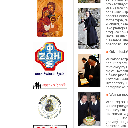
kształtować sw
prowadzimy dzi
Wielką Wychow
odnawiać wspó
poprzez odnow
formacyjne, re
kucharki, dwie
jako pielęgnia
dróg wychowan
Bożej są dla n
niewielkie, al
obecności Bog
Gdzie jeste
W Polsce rozp
nas 127 sióstr
rekolekcyjny 
się w Otwocku 
główne placów
Otwocku-Świdr
Bydgoszczy. O
następnie w R
Wymiar modl
W naszej polsk
kontemplacyjn
modlitwy i ofi
strażniczki N
– adorują Jez
godziny liturgi
paramentyka.