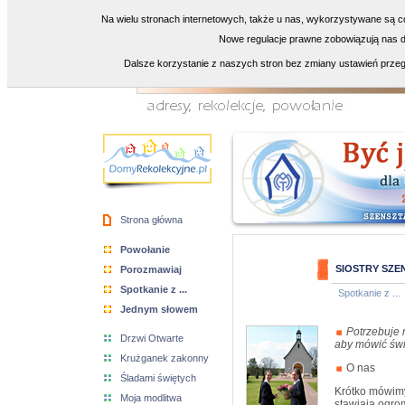
Na wielu stronach internetowych, także u nas, wykorzystywane są co
Nowe regulacje prawne zobowiązują nas do
Dalsze korzystanie z naszych stron bez zmiany ustawień przeg
Strona główna
Powołanie
SIOSTRY SZE
Porozmawiaj
Spotkanie z ...
Spotkanie z ...
Jednym słowem
Potrzebuje 
Drzwi Otwarte
aby mówić świ
Krużganek zakonny
O nas
Śladami świętych
Krótko mówimy
Moja modlitwa
stawiają ogro