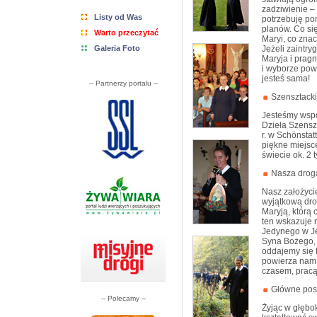
zadziwienie – 
Listy od Was
potrzebuję pom
planów. Co się
Warto przeczytać
Maryi, co zna
Galeria Foto
Jeżeli zaintry
Maryja i prag
i wyborze powo
jesteś sama!
-- Partnerzy portalu --
Szensztacki 
Jesteśmy wspó
Dzieła Szenszt
r. w Schönstat
piękne miejsce
świecie ok. 2 t
Nasza droga
Nasz założyci
wyjątkową dro
Maryją, którą 
ten wskazuje 
Jedynego w Je
Syna Bożego, 
oddajemy się 
powierza nam 
czasem, pracą,
Główne posł
-- Polecamy --
Żyjąc w głębo