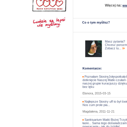
Więcej na:
ww
Co o tym myślisz?
Masz pytania?
Chcesz porozm
Zobacz tu...
Komentarze:
Poznałam SiostręJolęspotkały
dotknięcie Naszej Matki czułam 
naszej grupie kuracjuszy dziękuj
bez lęku
Elonora, 2015-03-15
Najlepsze Siostry uff to był św
Nos cum prole pia...
Magdalena, 2011-11-21
Sanktuarium Matki Bożej Trzyk
łaski... Sama tego doświadcza
powracania - jak do żródła!