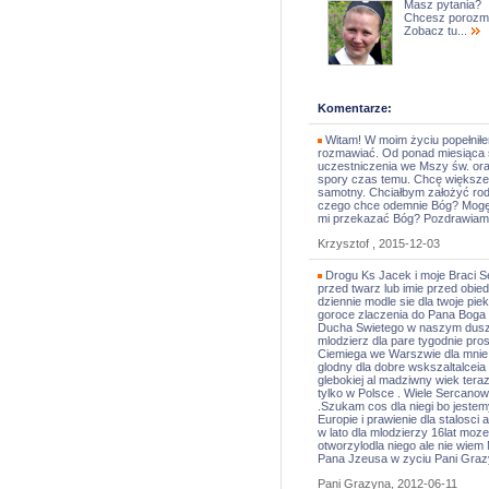
Masz pytania?
Chcesz porozm
Zobacz tu...
Komentarze:
Witam! W moim życiu popełniłe
rozmawiać. Od ponad miesiąca 
uczestniczenia we Mszy św. ora
spory czas temu. Chcę większeg
samotny. Chciałbym założyć rodz
czego chce odemnie Bóg? Mogę 
mi przekazać Bóg? Pozdrawiam
Krzysztof , 2015-12-03
Drogu Ks Jacek i moje Braci 
przed twarz lub imie przed obi
dziennie modle sie dla twoje pie
goroce zlaczenia do Pana Boga i
Ducha Swietego w naszym dusze 
mlodzierz dla pare tygodnie pro
Ciemiega we Warszwie dla mnie d
glodny dla dobre wskszaltalceia i
glebokiej al madziwny wiek teraz 
tylko w Polsce . Wiele Sercano
.Szukam cos dla niegi bo jestem
Europie i prawienie dla stalosci 
w lato dla mlodzierzy 16lat moz
otworzylodla niego ale nie wiem
Pana Jzeusa w zyciu Pani Graz
Pani Grazyna, 2012-06-11