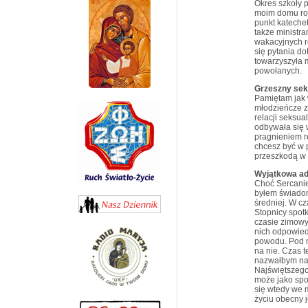
Okres szkoły 
moim domu rod
punkt kateche
także ministr
wakacyjnych re
się pytania d
towarzyszyła 
powołanych.
Grzeszny se
Pamiętam jak 
młodzieńcze z
relacji seksu
odbywała się 
pragnieniem re
chcesz być w p
przeszkodą w 
Wyjątkowa ad
Choć Sercanie
byłem świadom 
średniej. W c
Stopnicy spot
czasie zimowy
nich odpowied
powodu. Pod n
na nie. Czas t
nazwałbym naw
Najświętszego
może jako spo
się wtedy we 
życiu obecny j