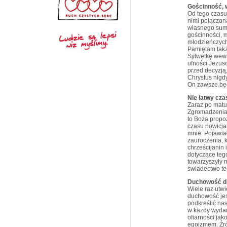
Gościnność, 
Od tego czasu 
nimi połączon
własnego sumi
gościnności, 
młodzieńczych
Pamiętam takż
Sylwetkę wewn
ufności Jezus
przed decyzją
Chrystus nigdy
On zawsze będ
Nie łatwy cza
Zaraz po matu
Zgromadzenia,
to Boża propo
czasu nowicjat
mnie. Pojawiał
zauroczenia, k
chrześcijanin 
dotyczące teg
towarzyszyły 
świadectwo te
Duchowość d
Wiele raz utw
duchowość jes
podkreślić na
w każdy wydar
ofiarności jak
egoizmem. Źró