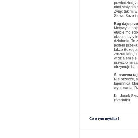
powiedzieć, że 
nimi stały dl
Żyjąc takimi 
Słowo Boże i 
Bóg daje prze
Motywy te poj
etapie mojego 
obecne były t
działania. To 
jestem przeka
także Bożego,
zrozumiałego.
widziałem się 
przyszło mi za
otrzymuję bar
Sensowna ta
Nie przeczę, m
tajemnica, któ
wybierania. Dz
Ks. Jacek Szc
(Stadniki)
Co o tym myślisz?