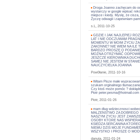
Droga Joanno zachęcam do odpr
wystarczy w google wpisać rekoe
miejsce i kiedy. Myslę, że ci
Życzę odwagii i zapewniam pami
s.L, 2011-10-25
GDZIE I JAK NAJLEPIEJ RO
LAT I NIE ODCZUWAM PRAGN
MOMENTU W MOIM ŻYCIU ZA
ZAKONNE? NIE WIEM NA ILE 
BARDZO PROSZĘ O PODANIE
MOŻNA OTRZYMAĆ ODPOWIE
JESZCZE KIEROWNIKA DUCH
SAMEJ NIE JESTEM W STANIE
NAUCZYCIELKA JOANNA
Pow0łanie, 2011-10-16
Witam Pisze małe wypracowanie
szukam orginalnego tłumaczania
Czy ktoś może pomóc ? dokłądni
Piotr peter.pesma@hotmail.co
Piotr, 2011-01-26
mam dlug wdziecznosci wo
MALZENSTWO ZA DOBREGO M
NASZYM ZYCIU JEST ZAWSZE
OSOBY KTORE NAS WSPIERA
KSIEDZA SERCANINA KTOREG
NIEMU DZIS MOJE FUNDAMENT
WSZYSTKO I PROSZE O MOD
danuta, 2011-01-24