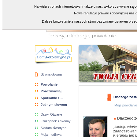
Na wielu stronach internetowych, także u nas, wykorzystywane są co
Nowe regulacje prawne zobowiązują nas do
Dalsze korzystanie z naszych stron bez zmiany ustawień przeg
Strona główna
Powołanie
Porozmawiaj
Dlaczego zost
Spotkanie z ...
Jednym słowem
Moje powołanie
Drzwi Otwarte
Dlaczego z
Krużganek zakonny
„Istnieje właś
Śladami świętych
zaangażowanie
Moja modlitwa
Kierunek ten 