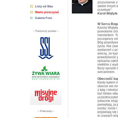
zrozumienie z 
siebie innym d
Listy od Was
oczekuje”.
Warto przeczytać
Karol Wojtyła
Galeria Foto
W Sercu Bog
Karola Wojtył
-- Partnerzy portalu --
powołanie zro
narodziłem. To
począwszy od 
Bóg powoływa
życia. Nie za
wydarzeń z prz
wierzę, że ka
prawdziwość p
opisania cało
niektóre z wyd
Boży sposób d
sercaninem.
Obecność ka
Kiedy byłem m
obecne we mni
z tatą i młod
być blisko ołt
uczestniczyłe
(obecnie misj
pamiętają, ja
osoby: może i
-- Polecamy --
pojawiają się
w czasach woj