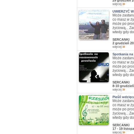
29 grudzień 2
więcej
UWIERZYĆ W
Może zastana
co masz w ży
może po pros
życiową... Za
wtedy gdy do
SERCANKI
2 grudzień 20
więcej
Spotkania na
Może zastana
co masz w ży
może po pros
życiową... Za
wtedy gdy do
SERCANKI
8-10 grudzień
więcej
Pieśń wdzięc
Może zastana
co masz w ży
może po pros
życiową... Za
wtedy gdy do
SERCANKI
17 - 19 listo
więcej