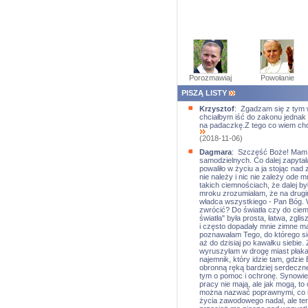
Porozmawiaj
Powołanie
PISZĄ LISTY
Krzysztof
: Zgadzam się z tym w
chciałbym iść do zakonu jednak 
na padaczkę.Z tego co wiem cho
(2018-11-06)
Dagmara
: Szczęść Boże! Mam 5
samodzielnych. Co dalej zapytała
powaliło w życiu a ja stojąc na
nie należy i nic nie zależy ode 
takich ciemnościach, że dalej by
mroku zrozumiałam, że na drugim 
władca wszystkiego - Pan Bóg. W
zwrócić? Do światła czy do cie
światła" była prosta, łatwa, zgl
i często dopadały mnie zimne m
poznawałam Tego, do którego si
aż do dzisiaj po kawałku siebie.
wyruszyłam w drogę miast płakać
najemnik, który idzie tam, gdzi
obronną ręką bardziej serdeczne
tym o pomoc i ochronę. Synowie s
pracy nie mają, ale jak mogą, to 
można nazwać poprawnymi, co i 
życia zawodowego nadal, ale tera