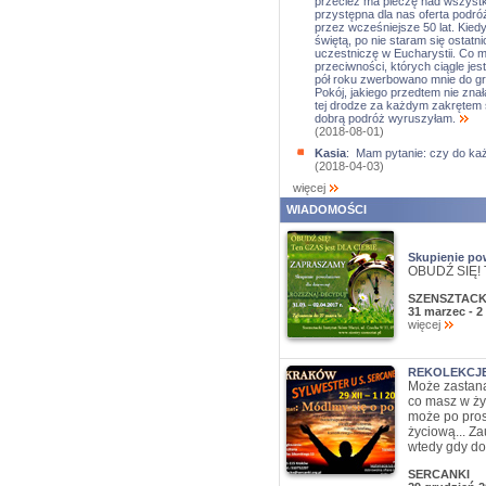
przecież ma pieczę nad wszystki
przystępna dla nas oferta podróż
przez wcześniejsze 50 lat. Kie
świętą, po nie staram się osta
uczestniczę w Eucharystii. Co 
przeciwności, których ciągle jes
pół roku zwerbowano mnie do gr
Pokój, jakiego przedtem nie znał
tej drodze za każdym zakrętem sz
dobrą podróż wyruszyłam.
(2018-08-01)
Kasia
: Mam pytanie: czy do ka
(2018-04-03)
więcej
WIADOMOŚCI
Skupienie po
OBUDŹ SIĘ! T
SZENSZTACK
31 marzec - 
więcej
REKOLEKCJE
Może zastana
co masz w ży
może po pros
życiową... Za
wtedy gdy do
SERCANKI