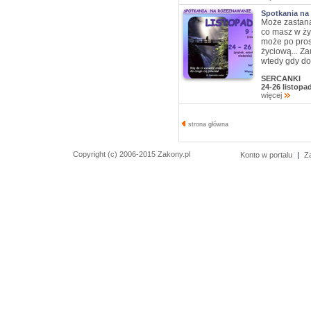
Spotkania na
Może zastana
co masz w ży
może po pros
życiową... Za
wtedy gdy do
SERCANKI
24-26 listopa
więcej
strona główna
Copyright (c) 2006-2015 Zakony.pl
Konto w portalu
|
Z