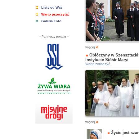
Listy od Was
Warto przeczytać
Galeria Foto
-- Partnerzy portalu --
więcej
Obłóczyny w Szensztack
Instytucie Sióstr Maryi
Warto zobaczyć
więcej
Życie jest sza