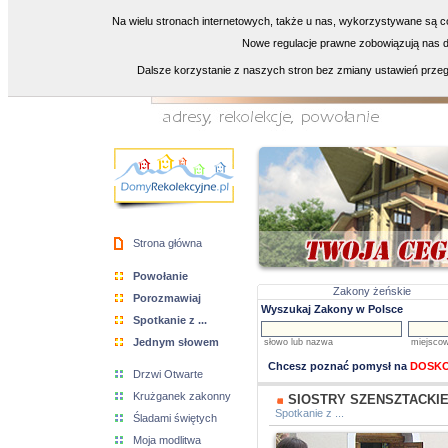
Na wielu stronach internetowych, także u nas, wykorzystywane są co
Nowe regulacje prawne zobowiązują nas do
Dalsze korzystanie z naszych stron bez zmiany ustawień przeg
Strona główna
Powołanie
Zakony żeńskie
Porozmawiaj
Wyszukaj Zakony w Polsce
Spotkanie z ...
Jednym słowem
słowo lub nazwa
miejsco
Chcesz poznać pomysł na
DOSKO
Drzwi Otwarte
Krużganek zakonny
SIOSTRY SZENSZTACKI
Spotkanie z ...
Śladami świętych
Moja modlitwa