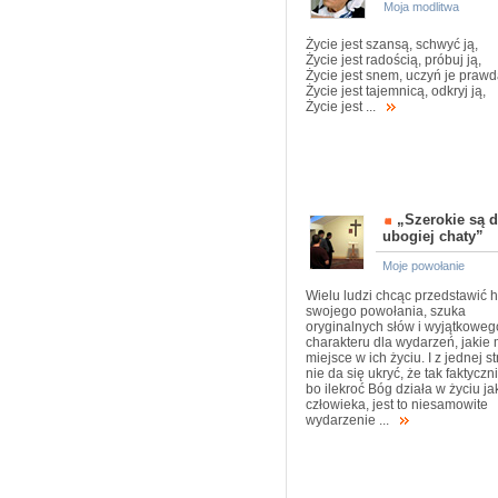
Moja modlitwa
Życie jest szansą, schwyć ją,
Życie jest radością, próbuj ją,
Życie jest snem, uczyń je prawd
Życie jest tajemnicą, odkryj ją,
Życie jest ...
„Szerokie są d
ubogiej chaty”
Moje powołanie
Wielu ludzi chcąc przedstawić hi
swojego powołania, szuka
oryginalnych słów i wyjątkoweg
charakteru dla wydarzeń, jakie 
miejsce w ich życiu. I z jednej s
nie da się ukryć, że tak faktyczni
bo ilekroć Bóg działa w życiu ja
człowieka, jest to niesamowite
wydarzenie ...